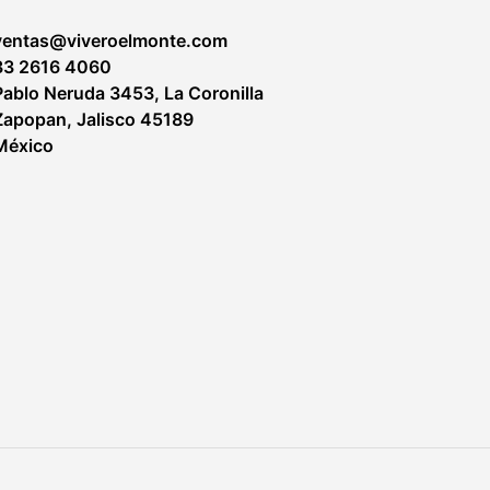
ventas@viveroelmonte.com
33 2616 4060
Pablo Neruda 3453, La Coronilla
Zapopan
,
Jalisco
45189
shop
Craft Workshop
México