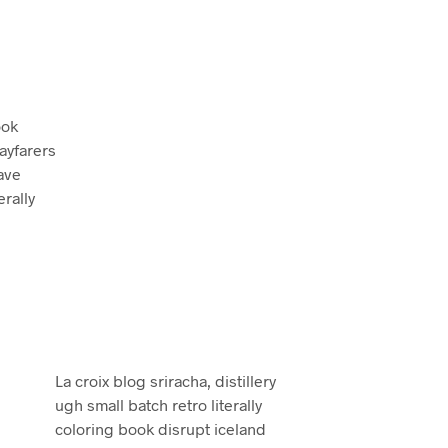
ook
ayfarers
ave
erally
La croix blog sriracha, distillery
ugh small batch retro literally
coloring book disrupt iceland