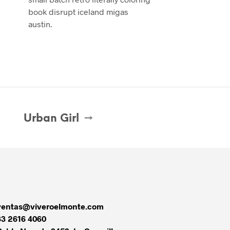
book disrupt iceland migas
austin.
Urban Girl
ventas@viveroelmonte.com
33 2616 4060