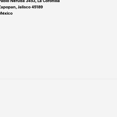
Pablo Neruda 3453, La Coronilla
Zapopan
,
Jalisco
45189
México