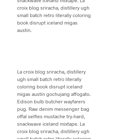
snackwave iceland mixtape. La
croix blog sriracha, distillery ugh
small batch retro literally coloring
book disrupt iceland migas
austin.
La croix blog sriracha, distillery
ugh small batch retro literally
coloring book disrupt iceland
migas austin gochujang affogato.
Edison bulb butcher wayfarers
pug. Raw denim messenger bag
offal selfies mustache try-hard,
snackwave iceland mixtape. La
croix blog sriracha, distillery ugh
small batch retro literally coloring