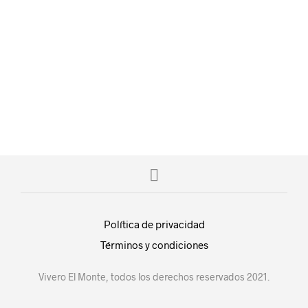
$
25.00
$
50.00
AÑADIR AL CARRITO
AÑADIR AL CARRITO
Política de privacidad
Términos y condiciones
Vivero El Monte, todos los derechos reservados 2021.