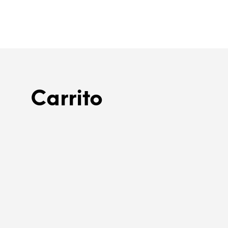
$
20.00
AÑADIR AL CARRITO
Carrito