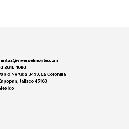
$
20.00
AÑADIR AL CARRITO
ventas@viveroelmonte.com
33 2616 4060
Pablo Neruda 3453, La Coronilla
Zapopan
,
Jalisco
45189
México