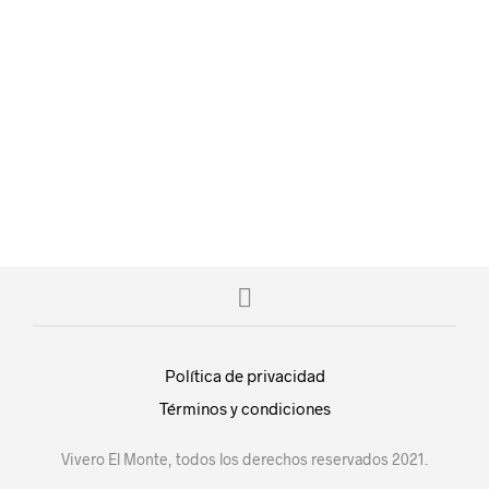
$
20.00
$
20.00
AÑADIR AL CARRITO
AÑADIR AL CARRITO
Política de privacidad
Términos y condiciones
Vivero El Monte, todos los derechos reservados 2021.