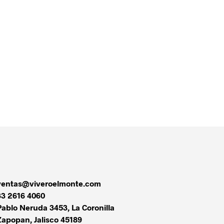
$
20.00
AÑADIR AL CARRITO
ventas@viveroelmonte.com
33 2616 4060
Pablo Neruda 3453, La Coronilla
Zapopan
,
Jalisco
45189