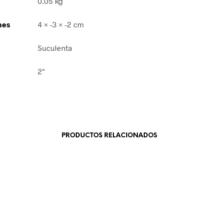
0.05 kg
nes
4 × -3 × -2 cm
Suculenta
2"
PRODUCTOS RELACIONADOS