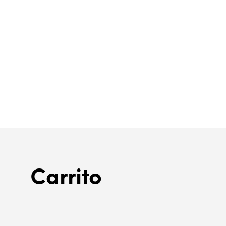
$
20.00
AÑADIR AL CARRITO
Carrito