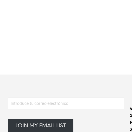
$
20.00
$
20.00
AÑADIR AL CARRITO
AÑADIR AL CARRITO
JOIN MY EMAIL LIST