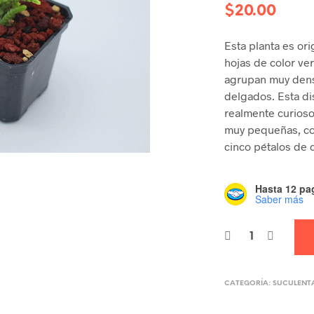
$
20.00
Esta planta es ori
hojas de color ve
agrupan muy dens
delgados. Esta di
realmente curioso
muy pequeñas, co
cinco pétalos de c
Hasta 12 pag
Saber más
CATEGORÍA:
SUCULENT