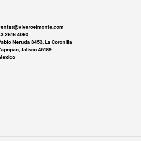
ventas@viveroelmonte.com
33 2616 4060
Pablo Neruda 3453, La Coronilla
Zapopan
,
Jalisco
45189
México