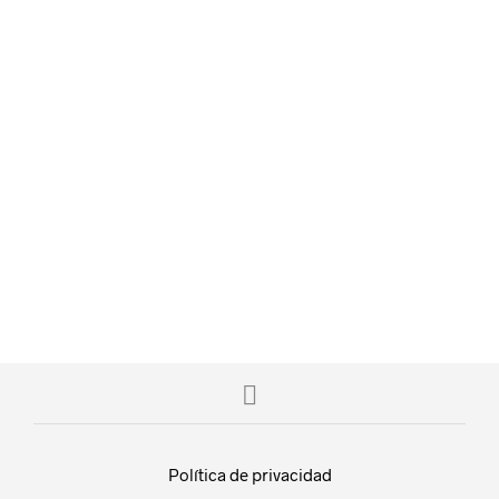
$
50.00
$
80.00
AÑADIR AL CARRITO
AÑADIR AL CARRITO
Política de privacidad