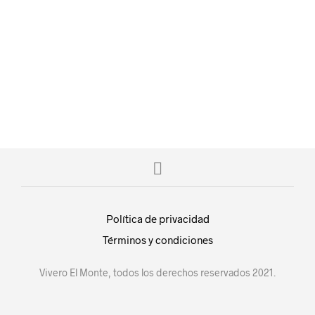
$
20.00
$
20.00
AÑADIR AL CARRITO
AÑADIR AL CARRITO
Política de privacidad
Términos y condiciones
Vivero El Monte, todos los derechos reservados 2021.