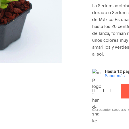
La Sedum adolph
dorado o Sedum de
de México.Es una
hasta los 20 cent
de lanza, forman 
unos colores muy 
amarillos y verdes
al sol.
Hasta 12 pag
Saber más
CATEGORÍA:
SUCULENT