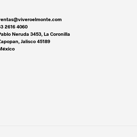
ventas@viveroelmonte.com
33 2616 4060
Pablo Neruda 3453, La Coronilla
Zapopan
,
Jalisco
45189
México