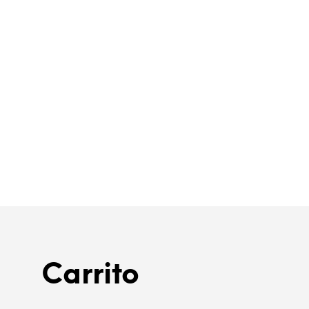
$
20.00
AÑADIR AL CARRITO
Carrito