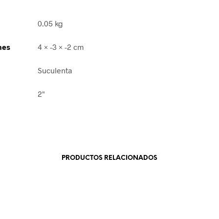
0.05 kg
nes
4 × -3 × -2 cm
Suculenta
2"
PRODUCTOS RELACIONADOS