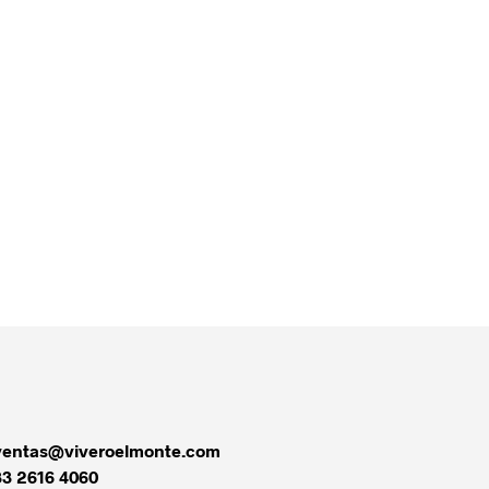
$
20.00
AÑADIR AL CARRITO
ventas@viveroelmonte.com
33 2616 4060