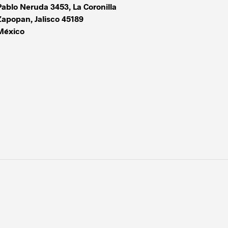
Pablo Neruda 3453, La Coronilla
Zapopan
,
Jalisco
45189
México