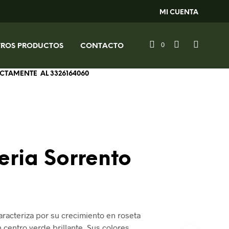
MI CUENTA
0
TROS PRODUCTOS
CONTACTO
RECTAMENTE AL
3326164060
eria Sorrento
aracteriza por su crecimiento en roseta
un centro verde brillante. Sus colores