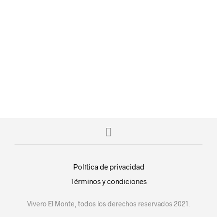
$
20.00
$
20.00
AÑADIR AL CARRITO
AÑADIR AL CARRITO
Política de privacidad
Términos y condiciones
Vivero El Monte, todos los derechos reservados 2021.